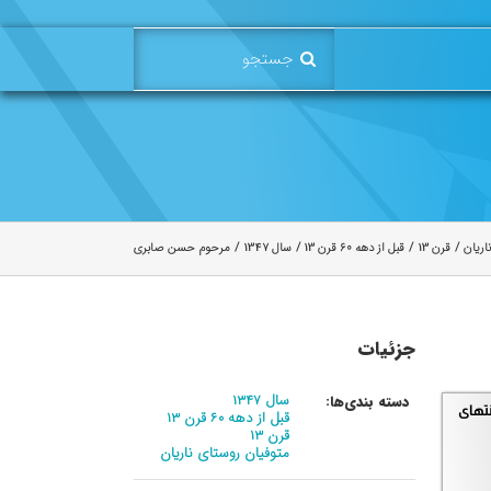
جستجو
برای:
اریان
قرن 13
قبل از دهه 60 قرن 13
سال 1347
مرحوم حسن صابری
جزئیات
سال 1347
دسته بندی‌ها:
نتهای
قبل از دهه 60 قرن 13
قرن 13
متوفیان روستای ناریان