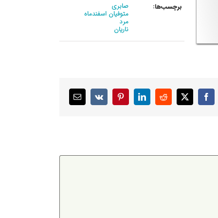
صابری
برچسب‌ها:
متوفیان اسفندماه
مرد
ناریان
X
Facebook
Reddit
LinkedIn
Pinterest
Vk
ایمیل